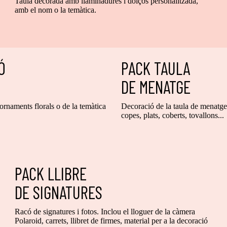
Taula decorada amb llaminadures i dolços personalitzada,
amb el nom o la temàtica.
IÓ
PACK TAULA
DE MENATGE
ornaments florals o de la temàtica
Decoració de la taula de menatge 
copes, plats, coberts, tovallons...
PACK LLIBRE
DE SIGNATURES
Racó de signatures i fotos. Inclou el lloguer de la càmera
Polaroid, carrets, llibret de firmes, material per a la decoració