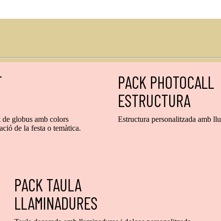
T
PACK PHOTOCALL
ESTRUCTURA
t de globus amb colors
Estructura personalitzada amb ll
ació de la festa o temàtica.
PACK TAULA
LLAMINADURES