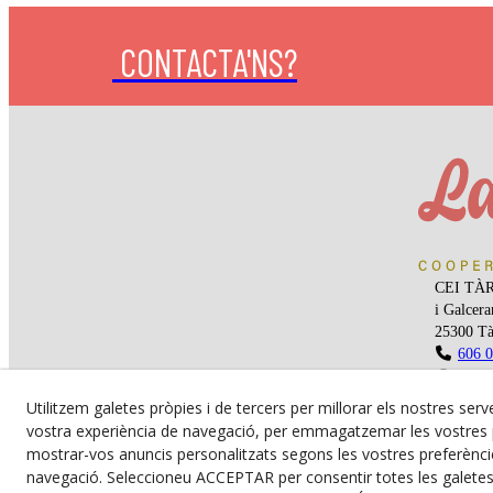
CONTACTA'NS?
CEI TÀRR
i Galcera
25300
Tà
606 0
650 0
roser
Utilitzem galetes pròpies i de tercers per millorar els nostres serve
vostra experiència de navegació, per emmagatzemar les vostres p
mostrar-vos anuncis personalitzats segons les vostres preferèncie
| Avís Leg
navegació. Seleccioneu ACCEPTAR per consentir totes les galete