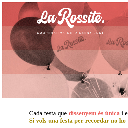
Cada festa que
dissenyem és única
i e
Si vols una festa per recordar no ho 