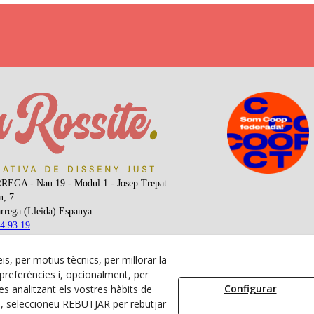
EGA - Nau 19 - Modul 1 - Josep Trepat
n, 7
rrega
(
Lleida
)
Espanya
4 93 19
0 60 64
@larossite.cat
is, per motius tècnics, per millorar la
referències i, opcionalment, per
Configurar
s analitzant els vostres hàbits de
al |
| Política Cookies |
| Política de Privacitat |
s, seleccioneu REBUTJAR per rebutjar